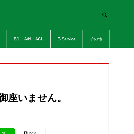

B/L・A/N・ACL
E-Service
その他
新は御座いません。
LINE
note