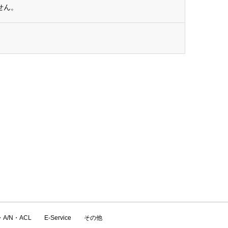
せん。
・A/N・ACL
E-Service
その他