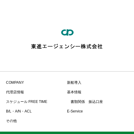
COMPANY
新船導入
代理店情報
基本情報
スケジュール FREE TIME
書類関係 振込口座
B/L・A/N・ACL
E-Service
その他