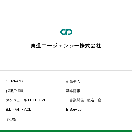
COMPANY
新船導入
代理店情報
基本情報
スケジュール FREE TIME
書類関係 振込口座
B/L・A/N・ACL
E-Service
その他