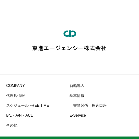
COMPANY
新船導入
代理店情報
基本情報
スケジュール FREE TIME
書類関係 振込口座
B/L・A/N・ACL
E-Service
その他