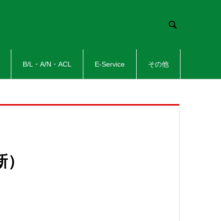

B/L・A/N・ACL
E-Service
その他
新）