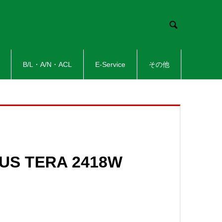

B/L・A/N・ACL
E-Service
その他
US TERA 2418W