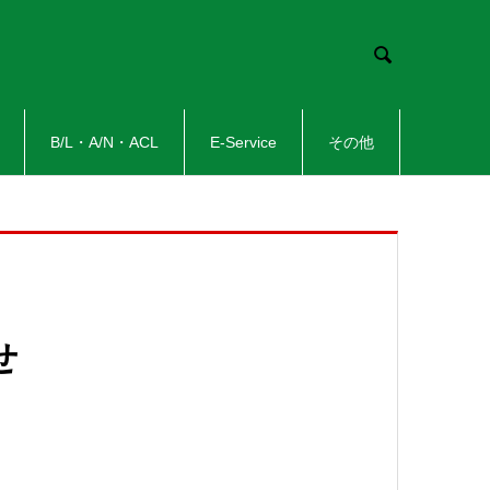

B/L・A/N・ACL
E-Service
その他
せ