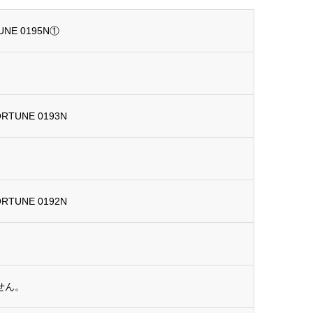
UNE 0195N①
ORTUNE 0193N
ORTUNE 0192N
せん。